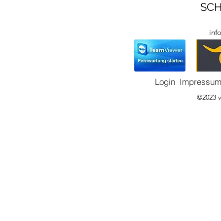
SCH
inf
Login
Impressu
©2023 